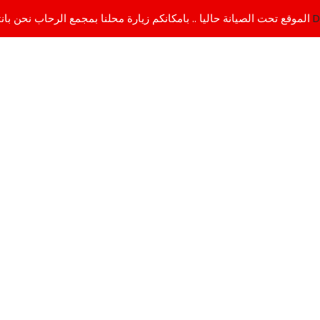
D
الموقع تحت الصيانة حاليا .. بامكانكم زيارة محلنا بمجمع الرحاب نحن بانتظاركم