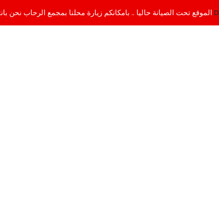
D
الموقع تحت الصيانة حاليا .. بامكانكم زيارة محلنا بمجمع الرحاب نحن بانتظاركم