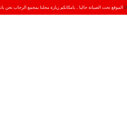
D
الموقع تحت الصيانة حاليا .. بامكانكم زيارة محلنا بمجمع الرحاب نحن بانتظاركم