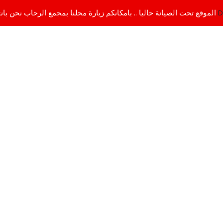
D
الموقع تحت الصيانة حاليا .. بامكانكم زيارة محلنا بمجمع الرحاب نحن بانتظاركم