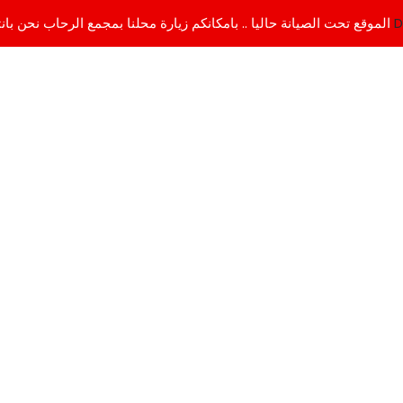
D
الموقع تحت الصيانة حاليا .. بامكانكم زيارة محلنا بمجمع الرحاب نحن بانتظاركم