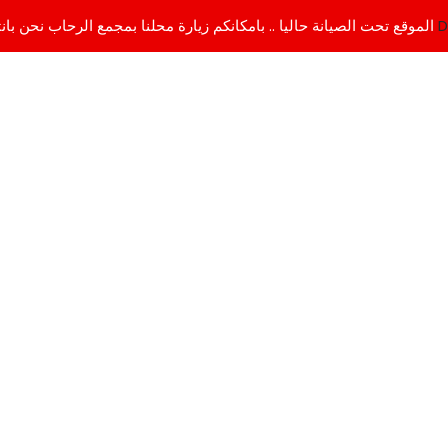
D
الموقع تحت الصيانة حاليا .. بامكانكم زيارة محلنا بمجمع الرحاب نحن بانتظاركم