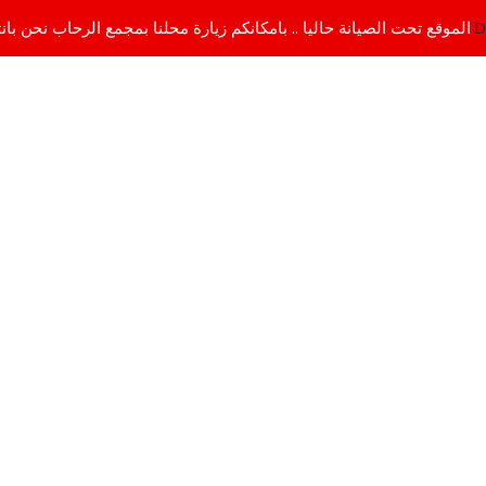
D
الموقع تحت الصيانة حاليا .. بامكانكم زيارة محلنا بمجمع الرحاب نحن بانتظاركم