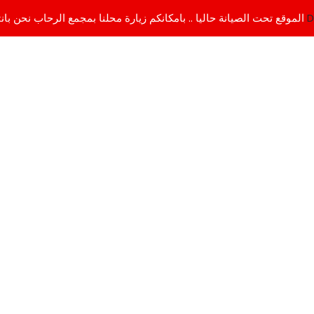
D
الموقع تحت الصيانة حاليا .. بامكانكم زيارة محلنا بمجمع الرحاب نحن بانتظاركم