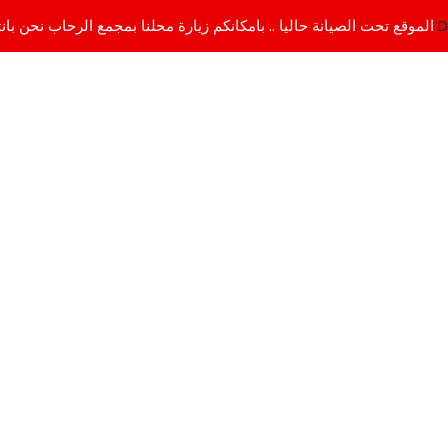
D
الموقع تحت الصيانة حاليا .. بامكانكم زيارة محلنا بمجمع الرحاب نحن بانتظاركم