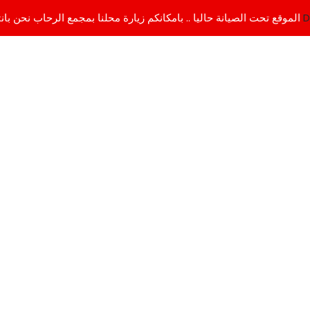
D
الموقع تحت الصيانة حاليا .. بامكانكم زيارة محلنا بمجمع الرحاب نحن بانتظاركم