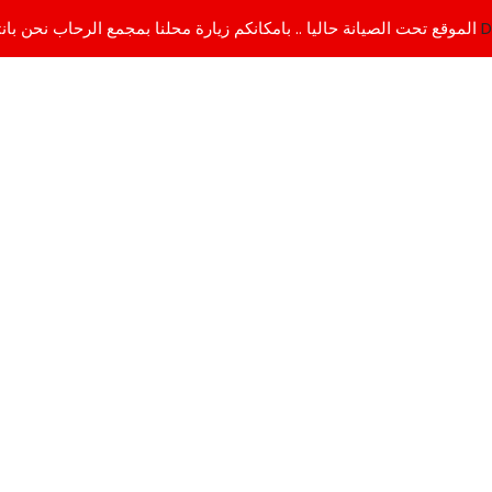
D
الموقع تحت الصيانة حاليا .. بامكانكم زيارة محلنا بمجمع الرحاب نحن بانتظاركم