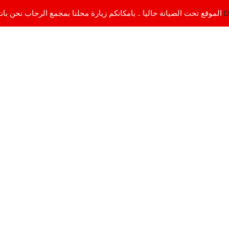
D
الموقع تحت الصيانة حاليا .. بامكانكم زيارة محلنا بمجمع الرحاب نحن بانتظاركم