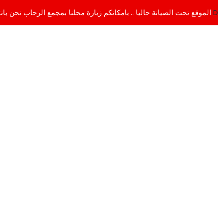
D
الموقع تحت الصيانة حاليا .. بامكانكم زيارة محلنا بمجمع الرحاب نحن بانتظاركم