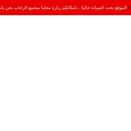
D
الموقع تحت الصيانة حاليا .. بامكانكم زيارة محلنا بمجمع الرحاب نحن بانتظاركم