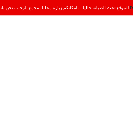
D
الموقع تحت الصيانة حاليا .. بامكانكم زيارة محلنا بمجمع الرحاب نحن بانتظاركم