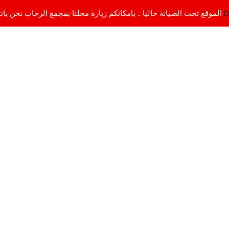
D
الموقع تحت الصيانة حاليا .. بامكانكم زيارة محلنا بمجمع الرحاب نحن بانتظاركم