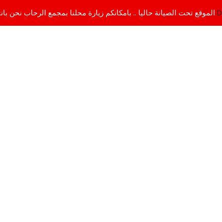
D
الموقع تحت الصيانة حاليا .. بامكانكم زيارة محلنا بمجمع الرحاب نحن بانتظاركم