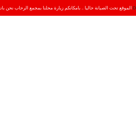
D
الموقع تحت الصيانة حاليا .. بامكانكم زيارة محلنا بمجمع الرحاب نحن بانتظاركم