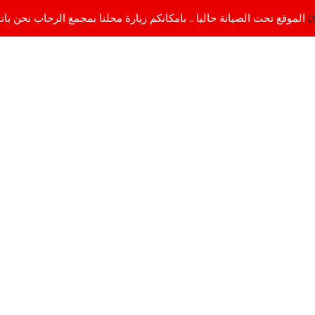
D
الموقع تحت الصيانة حاليا .. بامكانكم زيارة محلنا بمجمع الرحاب نحن بانتظاركم