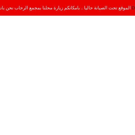
D
الموقع تحت الصيانة حاليا .. بامكانكم زيارة محلنا بمجمع الرحاب نحن بانتظاركم