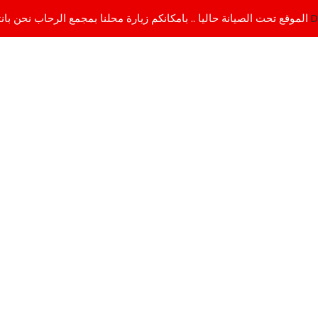
D
الموقع تحت الصيانة حاليا .. بامكانكم زيارة محلنا بمجمع الرحاب نحن بانتظاركم